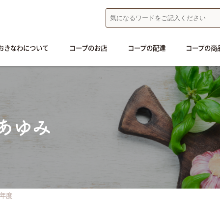
おきなわについて
コープのお店
コープの配達
コープの商
あゆみ
8年度