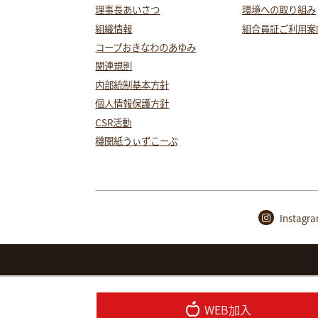
理事長あいさつ
環境への取り組み
組織情報
組合員証ご利用案
コープおきなわのあゆみ
関連規則
内部統制基本方針
個人情報保護方針
CSR活動
機関紙うぃずこーぷ
Instagr
WEB加入