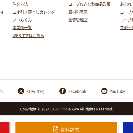
注文方法
コープおきなわ商品政策
あぷれ
内
口座引き落としカレンダー
原材料表示
コープ
いつもくん
品質管理室
コープ
事業所一覧
共済・
WEB注文はこちら
am
X(Twitter)
Facebook
YouTube
Copyright © 2024 CO-OP OKINAWA All Rights Reserved.
資料請求