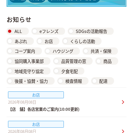
お知らせ
ALL
eフレンズ
SDGsの活動報告
あぷれ
お店
くらしの活動
コープ案内
ハウジング
共済・保険
協同購入事業部
品質管理の窓
商品
地域見守り協定
夕食宅配
後援・協賛・協力
検査情報
配達
お店
2026年08月08日
【店 舗】各店営業のご案内(10:00更新)
お店
2026年08月08日