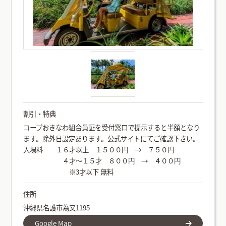
割引・特典
コープおきなわ組合員証を受付窓口で提示すると半額となり
ます。除外日設定あります。公式サイトにてご確認下さい。
入場料 １６才以上 １５００円 → ７５０円
４才～１５才 ８００円 → ４００円
※3才以下 無料
住所
沖縄県名護市為又1195
Google Map