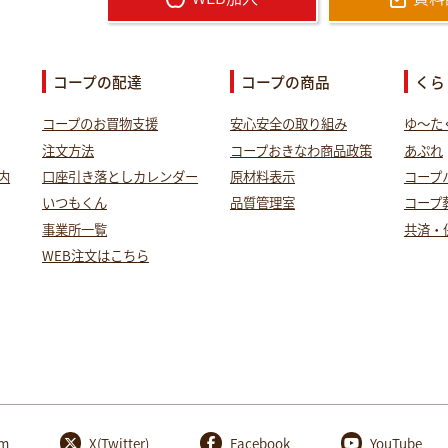
コープの配達
コープの商品
くら
コープのお買物支援
安心安全の取り組み
ゆ～た
注文方法
コープおきなわ商品政策
あぷれ
内
口座引き落としカレンダー
原材料表示
コープ
いつもくん
品質管理室
コープ
事業所一覧
共済・
WEB注文はこちら
am
X(Twitter)
Facebook
YouTube