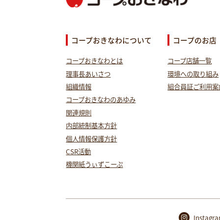
コープおきなわについて
コープのお店
コープおきなわとは
コープ店舗一覧
理事長あいさつ
環境への取り組み
組織情報
組合員証ご利用案
コープおきなわのあゆみ
関連規則
内部統制基本方針
個人情報保護方針
CSR活動
機関紙うぃずこーぷ
Instagr