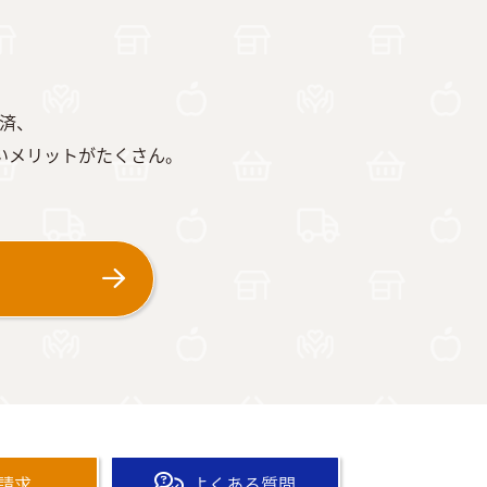
共済、
いメリットがたくさん。
求
請求
よくある質問