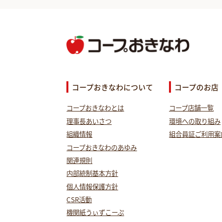
コープおきなわについて
コープのお店
コープおきなわとは
コープ店舗一覧
理事長あいさつ
環境への取り組み
組織情報
組合員証ご利用案
コープおきなわのあゆみ
関連規則
内部統制基本方針
個人情報保護方針
CSR活動
機関紙うぃずこーぷ