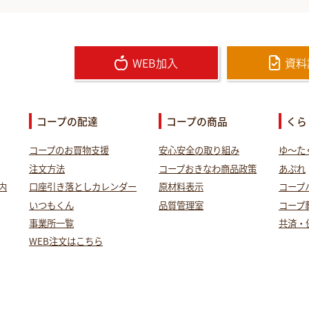
WEB加入
資料
コープの配達
コープの商品
くら
コープのお買物支援
安心安全の取り組み
ゆ～た
注文方法
コープおきなわ商品政策
あぷれ
内
口座引き落としカレンダー
原材料表示
コープ
いつもくん
品質管理室
コープ
事業所一覧
共済・
WEB注文はこちら